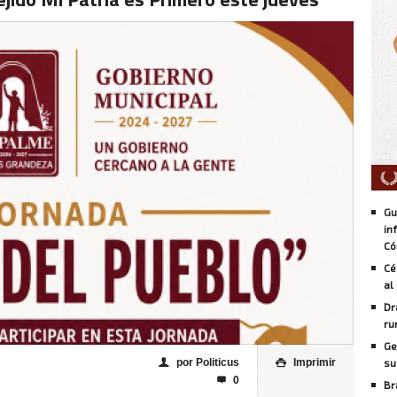
Gu
in
Có
Cé
al
Dr
ru
Ge
por Politicus
Imprimir
su
👤

0

Br