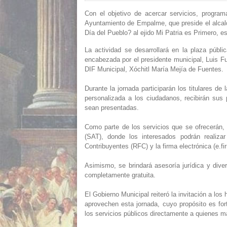
Con el objetivo de acercar servicios, program
Ayuntamiento de Empalme, que preside el alcalde
Día del Pueblo? al ejido Mi Patria es Primero, es
La actividad se desarrollará en la plaza públ
encabezada por el presidente municipal, Luis F
DIF Municipal, Xóchitl María Mejía de Fuentes.
Durante la jornada participarán los titulares d
personalizada a los ciudadanos, recibirán sus
sean presentadas.
Como parte de los servicios que se ofrecerán, 
(SAT), donde los interesados podrán realizar
Contribuyentes (RFC) y la firma electrónica (e.fi
Asimismo, se brindará asesoría jurídica y dive
completamente gratuita.
El Gobierno Municipal reiteró la invitación a l
aprovechen esta jornada, cuyo propósito es fort
los servicios públicos directamente a quienes m