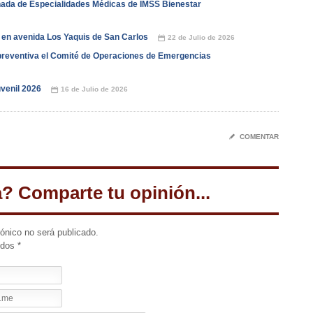
nada de Especialidades Médicas de IMSS Bienestar
 en avenida Los Yaquis de San Carlos
22 de Julio de 2026
📅
reventiva el Comité de Operaciones de Emergencias
venil 2026
16 de Julio de 2026
📅
✎
COMENTAR
a? Comparte tu opinión...
rónico no será publicado.
idos
*