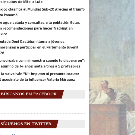
as insultos de Milei a Lula
xico clasifica al Mundial Sub-20 gracias al triunfo
te Panamá
n agua salada y consultas a la población Estas
n recomendaciones para hacer fracking en
xico
putada Deni Gastélum llama a jóvenes
norenses a participar en el Parlamento Juvenil
26
Conversaba con mi maestra cuando le dispararon'':
 alumno de 14 años mata a tiros a 5 profesores
 la salva Iván ''N'': Imputan al presunto coautor
l asesinato de la influencer Valeria Márquez
BÚSCANOS EN FACEBOOK
SÍGUENOS EN TWITTER