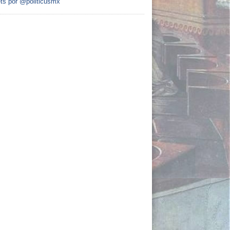
ts por @politicusmx