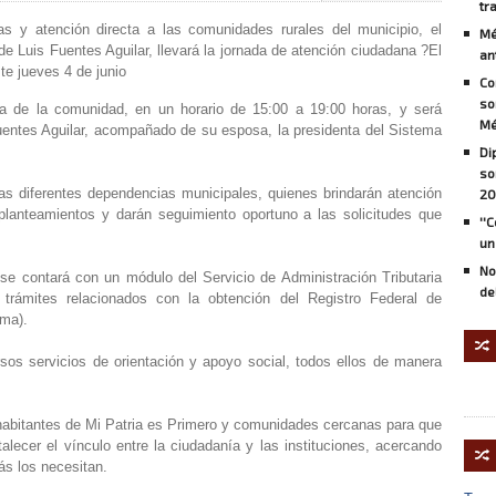
tr
as y atención directa a las comunidades rurales del municipio, el
Mé
 Luis Fuentes Aguilar, llevará la jornada de atención ciudadana ?El
an
te jueves 4 de junio
Co
so
ica de la comunidad, en un horario de 15:00 a 19:00 horas, y será
Mé
uentes Aguilar, acompañado de su esposa, la presidenta del Sistema
Di
so
e las diferentes dependencias municipales, quienes brindarán atención
20
 planteamientos y darán seguimiento oportuno a las solicitudes que
''
un
No
se contará con un módulo del Servicio de Administración Tributaria
de
 trámites relacionados con la obtención del Registro Federal de
rma).
🔀
rsos servicios de orientación y apoyo social, todos ellos de manera
os habitantes de Mi Patria es Primero y comunidades cercanas para que
alecer el vínculo entre la ciudadanía y las instituciones, acercando
🔀
ás los necesitan.