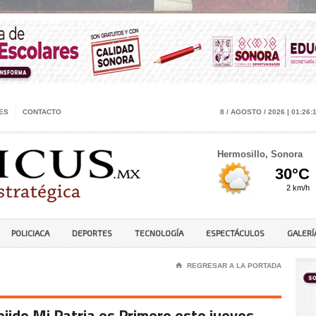
ES
CONTACTO
8 / AGOSTO / 2026 | 01:26:
Hermosillo, Sonora
POLICIACA
DEPORTES
TECNOLOGÍA
ESPECTÁCULOS
GALERÍ
⌂
REGRESAR A LA PORTADA
l ejido Mi Patria es Primero este jueves