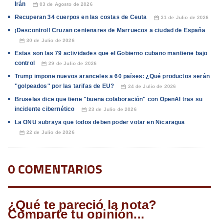
Irán
03 de Agosto de 2026
📅
Recuperan 34 cuerpos en las costas de Ceuta
31 de Julio de 2026
📅
¡Descontrol! Cruzan centenares de Marruecos a ciudad de España
30 de Julio de 2026
📅
Estas son las 79 actividades que el Gobierno cubano mantiene bajo
control
29 de Julio de 2026
📅
Trump impone nuevos aranceles a 60 países: ¿Qué productos serán
''golpeados'' por las tarifas de EU?
24 de Julio de 2026
📅
Bruselas dice que tiene "buena colaboración" con OpenAI tras su
incidente cibernético
23 de Julio de 2026
📅
La ONU subraya que todos deben poder votar en Nicaragua
22 de Julio de 2026
📅
0 COMENTARIOS
¿Qué te pareció la nota?
Comparte tu opinión...